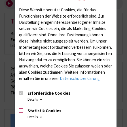
Raum- bzw. Gerätenutzung
Diese Website benutzt Cookies, die für das
Funktionieren der Website erforderlich sind.
Zur
Tierwohl und Tierschutz
Darstellung einiger interessenbezogener Inhalte
setzen wir Cookies ein, die als Marketing-Cookies
Bei Fragen zum Thema Tierschutz und Interesse an
3R-
qualifiziert sind. Ohne Ihre Zustimmung können
Forschung
an der Unimedizin Rostock, kontaktieren sie
diese Inhalte nicht ausgespielt werden.
Um unser
bitte die
Fachgruppe "Tierschutz"
.
Internetangebot fortlaufend verbessern zu können,
bitten wir Sie, uns die Erfassung von anonymisierten
Nutzungsdaten zu ermöglichen.
Sie können einzeln
auswählen, welche Cookies Sie zulassen wollen oder
Pflichtunterweisungen
allen Cookies zustimmen. Weitere Informationen
Arbeitssicherheit
erhalten Sie in unserer
Datenschutzerklärung
.
Gentechniksicherheit
Röntgen-/Strahlenschutz
Erforderliche Cookies
Tierschutz
Details
Statistik Cookies
Details