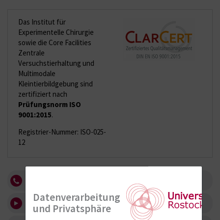
Das Institut für
Experimentelle Chirurgie
sowie die Core Facilities
Zentrale
Versuchstierhaltung und
Multimodale
Kleintierbildgebung sind
zertifiziert nach
Prüfungsnorm ISO
9001:2015
.
Registrier-Nummer: ISO-025-
12
Kontakt
Datenverarbeitung
Baltic Medical Solution Center
und Privatsphäre