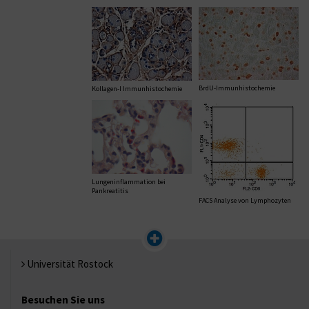
BrdU-Immunhistochemie
Kollagen-I Immunhistochemie
Lungeninflammation bei
Pankreatitis
FACS Analyse von Lymphozyten
Universität Rostock
Besuchen Sie uns