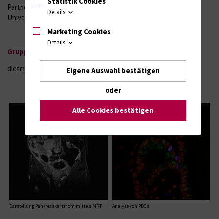
Statistik Cookies
Partner im Forschungsschwerpunkt "
Onkologie
" der
Details
Universitätsmedizin Rostock.
Marketing Cookies
Details
Gruppenleiter: apl. Prof. Dr. rer. nat. Dietmar Zechner
dietmar.zechner@uni-rostock.de
Eigene Auswahl bestätigen
oder
Alle Cookies bestätigen
Darstellung Pankreaskarzinom mittels MRT
Analyse von PDGs