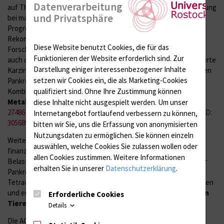
Datenverarbeitung
auf Therapien liegt die 5-Jahres-Überlebensrate dieser Erkrankung
und Privatsphäre
bei maximal 6-7%. Die Erforschung der Entstehung und
Progression des PDA und die Evaluierung neuer
Rekombinationstherapien sind somit ein weiterer
Diese Website benutzt Cookies, die für das
Forschungsschwerpunkt unserer Arbeitsgruppe. Wir evaluieren
Funktionieren der Website erforderlich sind.
Zur
auch den Einfluss von
Inflammation und Diabetes
auf etablierte
Darstellung einiger interessenbezogener Inhalte
Karzinome (
PMID: 25885700
) mit Hilfe eines syngenen orthotopen
setzen wir Cookies ein, die als Marketing-Cookies
Pankreastumormodells. Darüber hinaus testen wir neue
qualifiziert sind. Ohne Ihre Zustimmung können
Kombinationstherapien zur gezielten
Inhibition des
Metabolismus der Karzinomzellen
in vitro und in vivo (
PMID:
diese Inhalte nicht ausgespielt werden.
Um unser
27486761
,
PMID: 28819370
,
PMID: 29609037
,
PMID: 30486435
,
PMID:
Internetangebot fortlaufend verbessern zu können,
30568920
).
bitten wir Sie, uns die Erfassung von anonymisierten
Nutzungsdaten zu ermöglichen.
Sie können einzeln
Weiterer Forschungsschwerpunkt im Rahmen der DFG
auswählen, welche Cookies Sie zulassen wollen oder
finanzierten Forschergruppe FOR2591 ist die Einschätzung der
allen Cookies zustimmen. Weitere Informationen
Belastung von Tieren während der Progression von chronischer
erhalten Sie in unserer
Datenschutzerklärung
.
Pankreatitis, von Pankreaskarzinom, Cholestase- und
Tetrachlorkohlenstoff-induzierter Leberfibrose. Hier untersuchen
und entwickeln wir Methoden zur
Belastungsbeurteilung von
Erforderliche Cookies
Tieren
(
PMID: 30373282
).
Details
Die AG "
Erkrankungen der Bauchspeicheldrüse
" ist aktiver