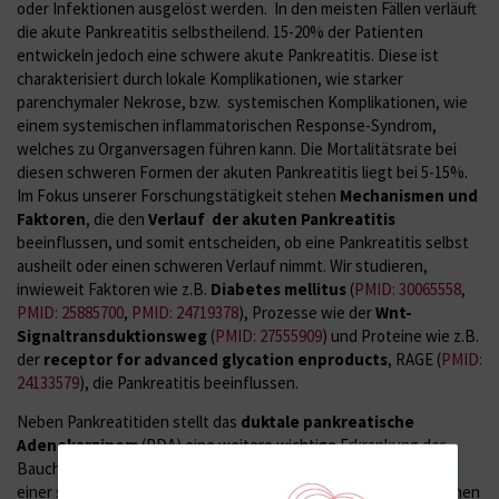
oder Infektionen ausgelöst werden. In den meisten Fällen verläuft
die akute Pankreatitis selbstheilend. 15-20% der Patienten
entwickeln jedoch eine schwere akute Pankreatitis. Diese ist
charakterisiert durch lokale Komplikationen, wie starker
parenchymaler Nekrose, bzw. systemischen Komplikationen, wie
einem systemischen inflammatorischen Response-Syndrom,
welches zu Organversagen führen kann. Die Mortalitätsrate bei
diesen schweren Formen der akuten Pankreatitis liegt bei 5-15%.
Im Fokus unserer Forschungstätigkeit stehen
Mechanismen und
Faktoren
, die den
Verlauf der akuten Pankreatitis
beeinflussen, und somit entscheiden, ob eine Pankreatitis selbst
ausheilt oder einen schweren Verlauf nimmt. Wir studieren,
inwieweit Faktoren wie z.B.
Diabetes mellitus
(
PMID: 30065558
,
PMID: 25885700
,
PMID: 24719378
), Prozesse wie der
Wnt-
Signaltransduktionsweg
(
PMID: 27555909
) und Proteine wie z.B.
der
receptor for advanced glycation enproducts
, RAGE (
PMID:
24133579
), die Pankreatitis beeinflussen.
Neben Pankreatitiden stellt das
duktale pankreatische
Adenokarzinom
(PDA) eine weitere wichtige Erkrankung der
Bauchspeicheldrüse dar. Wegen einer meist späten Diagnose,
einer schnellen Metastasierung und einem schlechten Ansprechen