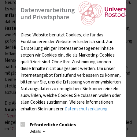
Neurodegeneration beteiligt ist (
PMID: 29217819
,
PMID: 26256530
).
Es wird vermutet, dass dafür eine
chronische „low-grade“
Datenverarbeitung
Inflammation
ausgehend vom Fettgewebe ursächlich ist und
und Privatsphäre
dabei eine
neuronale Resistenz gegenüber dem
Fastenhormon FGF21
entsteht. Mittels bildgebender Verfahren,
wie PET/CT und MRT, werden in einem translationalen DFG-
Diese Website benutzt Cookies, die für das
geförderten Forschungsprojekt sowohl die Hirnvolumina (Messung
Funktionieren der Website erforderlich sind.
Zur
der Hirnatrophie) als auch die durch Adipositas-induzierte
Darstellung einiger interessenbezogener Inhalte
Inflammation im Gehirn von adipösen und normalgewichtigen
setzen wir Cookies ein, die als Marketing-Cookies
Menschen bzw. Mäusen untersucht. Mit den
qualifiziert sind. Ohne Ihre Zustimmung können
pathomechanistischen Erkenntnissen im Mausmodell wird es uns
diese Inhalte nicht ausgespielt werden.
Um unser
möglich sein, Rückschlüsse auf eine Kausalität von Adipositas und
Internetangebot fortlaufend verbessern zu können,
Demenz zu ziehen und damit mögliche Therapieansätze für die
bitten wir Sie, uns die Erfassung von anonymisierten
stetig steigende Zahl übergewichtiger Demenzerkrankter
Nutzungsdaten zu ermöglichen.
Sie können einzeln
abzuleiten.
auswählen, welche Cookies Sie zulassen wollen oder
allen Cookies zustimmen. Weitere Informationen
Die Aktivitäten der AG "
Metabolisches Syndrom und
erhalten Sie in unserer
Datenschutzerklärung
.
Neurodegeneration
" sind im Forschungsschwerpunkt
"
Neurowissenschaften
" der Universitätsmedizin Rostock
eingebettet. Die Gruppenleiterin Frau PD Kuhla ist aktives Mitglied
Erforderliche Cookies
im "
Centre for Transdisciplinary Neurosciences Rostock
" (CTNR).
Details