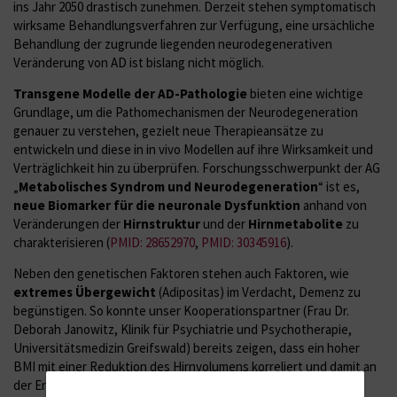
ins Jahr 2050 drastisch zunehmen. Derzeit stehen symptomatisch
wirksame Behandlungsverfahren zur Verfügung, eine ursächliche
Behandlung der zugrunde liegenden neurodegenerativen
Veränderung von AD ist bislang nicht möglich.
Transgene Modelle der AD-Pathologie
bieten eine wichtige
Grundlage, um die Pathomechanismen der Neurodegeneration
genauer zu verstehen, gezielt neue Therapieansätze zu
entwickeln und diese in in vivo Modellen auf ihre Wirksamkeit und
Verträglichkeit hin zu überprüfen. Forschungsschwerpunkt der AG
„
Metabolisches Syndrom und Neurodegeneration
“ ist es,
neue Biomarker für die neuronale Dysfunktion
anhand von
Veränderungen der
Hirnstruktur
und der
Hirnmetabolite
zu
charakterisieren (
PMID: 28652970
,
PMID: 30345916
).
Neben den genetischen Faktoren stehen auch Faktoren, wie
extremes Übergewicht
(Adipositas) im Verdacht, Demenz zu
begünstigen. So konnte unser Kooperationspartner (Frau Dr.
Deborah Janowitz, Klinik für Psychiatrie und Psychotherapie,
Universitätsmedizin Greifswald) bereits zeigen, dass ein hoher
BMI mit einer Reduktion des Hirnvolumens korreliert und damit an
der Entstehung der metabolischen Syndrom-assoziierten