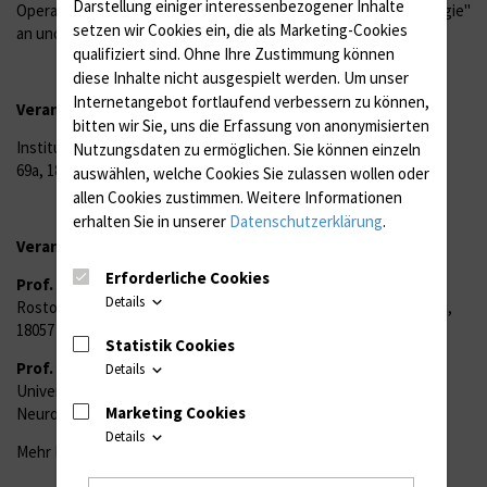
Darstellung einiger interessenbezogener Inhalte
Operationskurse "Basale Zugangstechniken in der Neurochirurgie"
setzen wir Cookies ein, die als Marketing-Cookies
an und möchten Sie dazu herzlich einladen.
qualifiziert sind. Ohne Ihre Zustimmung können
diese Inhalte nicht ausgespielt werden.
Um unser
Internetangebot fortlaufend verbessern zu können,
Veranstaltungsort:
bitten wir Sie, uns die Erfassung von anonymisierten
Institut für Experimentelle Chirurgie, Großtier-OP, Schillingallee
Nutzungsdaten zu ermöglichen.
Sie können einzeln
69a, 18057 Rostock
auswählen, welche Cookies Sie zulassen wollen oder
allen Cookies zustimmen. Weitere Informationen
erhalten Sie in unserer
Datenschutzerklärung
.
Veranstalter:
Erforderliche Cookies
Prof. Dr. med. B. Vollmar (Direktorin)
Universitätsmedizin
Details
Rostock, Institut für Experimentelle Chirurgie, Schillingallee 69a,
18057 Rostock
Statistik Cookies
Prof. Dr. med. Dr. med. habil. T. Freiman (Direktor)
Details
Universitätsmedizin Rostock, Klinik und Poliklinik für
Marketing Cookies
Neurochirurgie, Schillingallee 35, 18057 Rostock
Details
Mehr Information: siehe
Veranstaltungsflyer