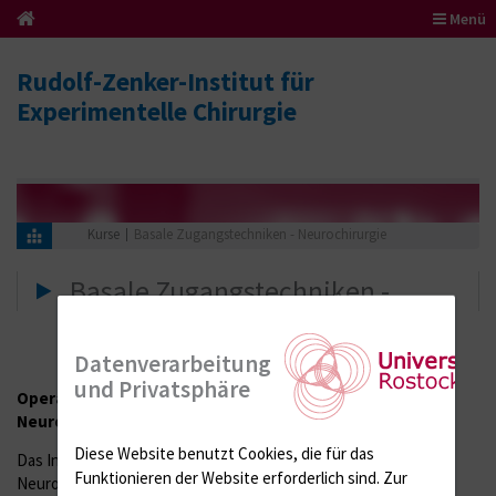
Menü
Rudolf-Zenker-Institut für
Experimentelle Chirurgie
Kurse
Basale Zugangstechniken - Neurochirurgie
Basale Zugangstechniken -
Neurochirurgie
Datenverarbeitung
und Privatsphäre
Operationskurs "Basale Zugangstechniken in der
Neurochirurgie"
Diese Website benutzt Cookies, die für das
Das Institut für Experimentelle Chirurgie und die Abteilung für
Funktionieren der Website erforderlich sind.
Zur
Neurochirurgie an der Universität Rostock bieten jährlich zwei