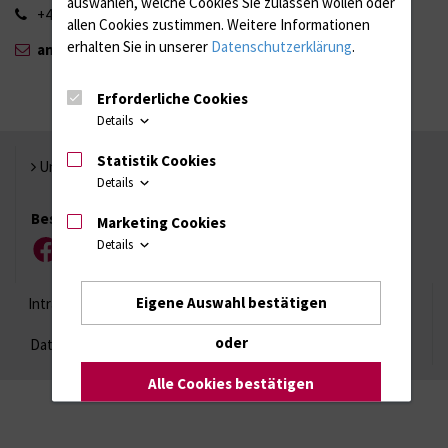
auswählen, welche Cookies Sie zulassen wollen oder
+49 381 494 2503
allen Cookies zustimmen. Weitere Informationen
erhalten Sie in unserer
Datenschutzerklärung
.
angela.kuhla{bei}uni-rostock.de
Erforderliche Cookies
Details
Statistik Cookies
Universität Rostock
Details
Besuchen Sie uns
Marketing Cookies
Details
Facebook
Instagram
YouTube
LinkedIn
Xing
Eigene Auswahl bestätigen
Intranet
Login (für Studenten)
Impressum
oder
Datenschutzhinweise
Barrierefreiheit
Alle Cookies bestätigen