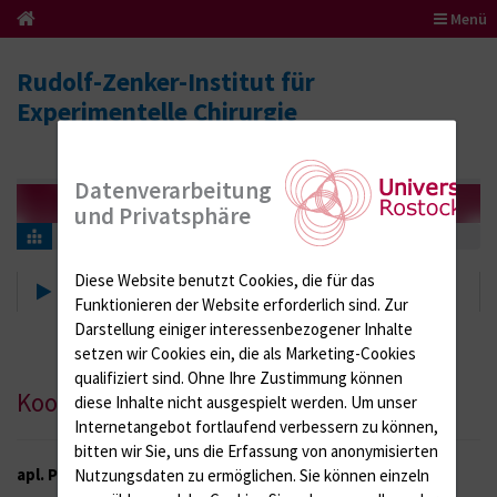
Menü
Rudolf-Zenker-Institut für
Experimentelle Chirurgie
Datenverarbeitung
und Privatsphäre
Administration
Koordinator für Studium und Lehre
Diese Website benutzt Cookies, die für das
Koordinator für Studium und
Funktionieren der Website erforderlich sind.
Zur
Lehre
Darstellung einiger interessenbezogener Inhalte
setzen wir Cookies ein, die als Marketing-Cookies
qualifiziert sind. Ohne Ihre Zustimmung können
Koordinator für Studium und Lehre
diese Inhalte nicht ausgespielt werden.
Um unser
Internetangebot fortlaufend verbessern zu können,
bitten wir Sie, uns die Erfassung von anonymisierten
apl. Prof. Dr. rer. nat. Angela Kuhla
Nutzungsdaten zu ermöglichen.
Sie können einzeln